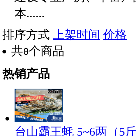
本......
排序方式
上架时间
价格
共
个商品
0
热销产品
台山霸王蚝 5~6两（5