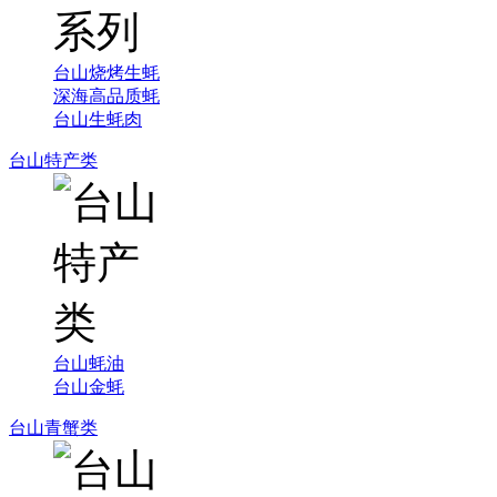
台山烧烤生蚝
深海高品质蚝
台山生蚝肉
台山特产类
台山蚝油
台山金蚝
台山青蟹类