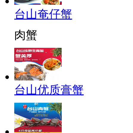
台山奄仔蟹
肉蟹
台山优质膏蟹