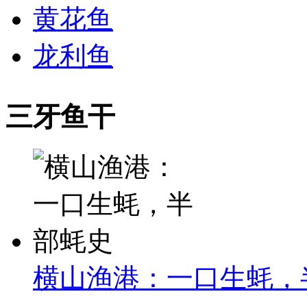
黄花鱼
龙利鱼
三牙鱼干
横山渔港：一口生蚝，