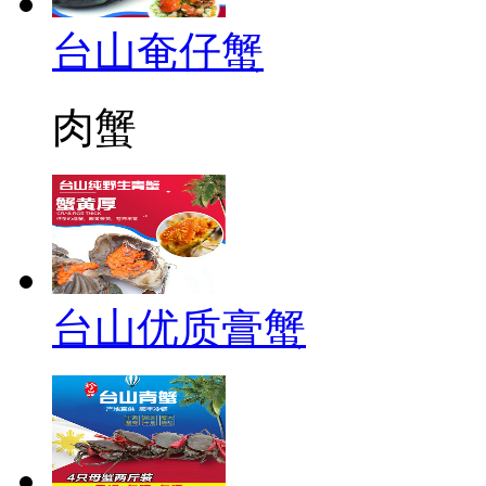
台山奄仔蟹
肉蟹
台山优质膏蟹