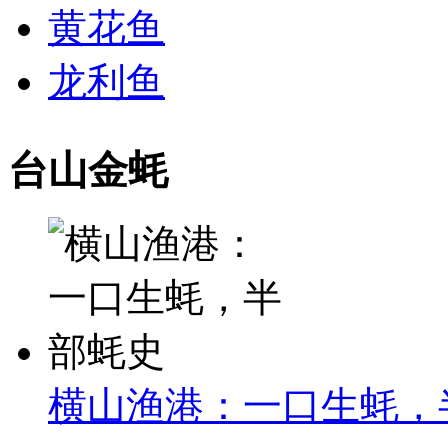
黄花鱼
龙利鱼
台山金蚝
横山渔港：一口生蚝，