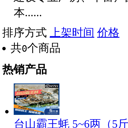
本......
排序方式
上架时间
价格
共
个商品
0
热销产品
台山霸王蚝 5~6两（5