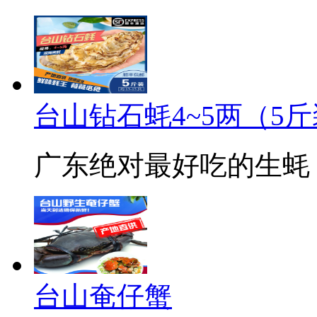
台山钻石蚝4~5两（5
广东绝对最好吃的生蚝
台山奄仔蟹