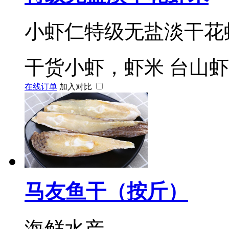
小虾仁特级无盐淡干花
干货小虾，虾米
台山
在线订单
加入对比
马友鱼干（按斤）
海鲜水产