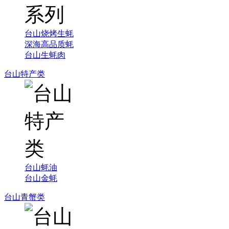
台山烧烤生蚝
深海高品质蚝
台山生蚝肉
台山特产类
台山蚝油
台山金蚝
台山青蟹类