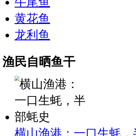
牛尾鱼
黄花鱼
龙利鱼
渔民自晒鱼干
横山渔港：一口生蚝，