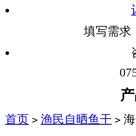
填写需求
07
产
首页
渔民自晒鱼干
海
>
>