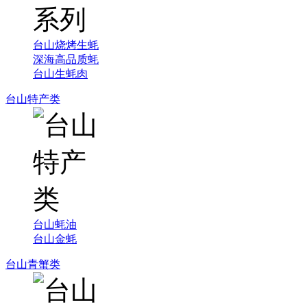
台山烧烤生蚝
深海高品质蚝
台山生蚝肉
台山特产类
台山蚝油
台山金蚝
台山青蟹类