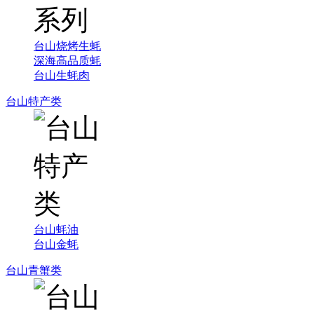
台山烧烤生蚝
深海高品质蚝
台山生蚝肉
台山特产类
台山蚝油
台山金蚝
台山青蟹类