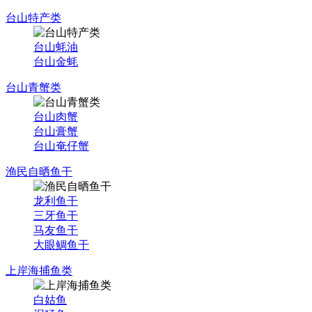
台山特产类
台山蚝油
台山金蚝
台山青蟹类
台山肉蟹
台山膏蟹
台山奄仔蟹
渔民自晒鱼干
龙利鱼干
三牙鱼干
马友鱼干
大眼鲷鱼干
上岸海捕鱼类
白姑鱼