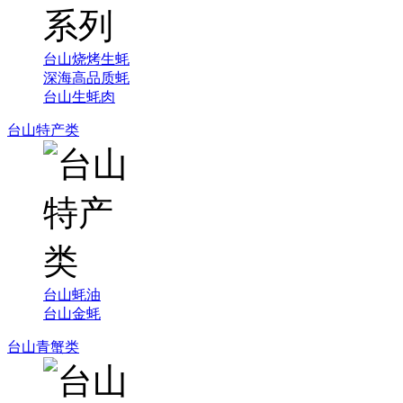
台山烧烤生蚝
深海高品质蚝
台山生蚝肉
台山特产类
台山蚝油
台山金蚝
台山青蟹类