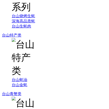
台山烧烤生蚝
深海高品质蚝
台山生蚝肉
台山特产类
台山蚝油
台山金蚝
台山青蟹类